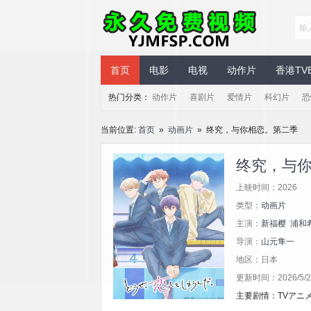
永久免费视频
首页
电影
电视
动作片
香港TV
热门分类：
动作片
喜剧片
爱情片
科幻片
恐
当前位置:
首页
»
动画片
» 终究，与你相恋。第二季
终究，与
上映时间：2026
类型：
动画片
主演：
新福樱
浦和
导演：
山元隼一
地区：日本
更新时间：2026/5/29
主要剧情：TVアニメ