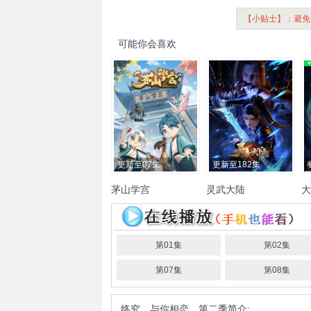
【小贴士】：避免
可能你会喜欢
更新至07集
更新至182集
茅山学宫
灵武大陆
大
司小幽
正经太郎
辰羽
魏
茹晨
橙璃
刘中正
带轮儿
张傲仪
夏崝
冒冒
酥小盼
第01集
第02集
夜叉
第07集
第08集
终究，与你相恋。第二季
简介: