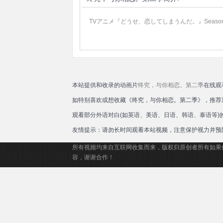
TVアニメ『どうせ、恋してしまうんだ。』Seaso
本站提供和收录的动画片
终究，与你相恋。第二季
在线观
如特别喜欢或想收藏《终究，与你相恋。第二季》，推荐
观看部分外语对白(如英语、美语、日语、韩语、泰语等
友情提示：请勿长时间观看本站视频，注意保护视力并预
所有视频均来自互联网收集而来，版权归原创者所有如果
容，谢谢合作！