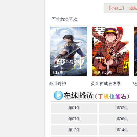
【小贴士】：避免
可能你会喜欢
全12集
更新至05集
傲世丹神
黄金神威最终季
绝
杨天翔
小林亲弘
白石晴香
伊藤健
曹
太郎
第01集
第02集
第07集
第08集
第13集
第14集