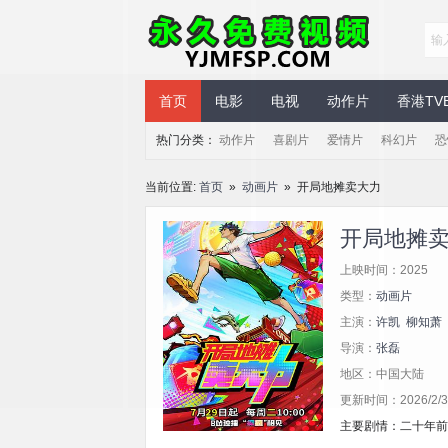
永久免费视频
首页
电影
电视
动作片
香港TV
热门分类：
动作片
喜剧片
爱情片
科幻片
恐
当前位置:
首页
»
动画片
» 开局地摊卖大力
开局地摊
上映时间：2025
类型：
动画片
主演：
许凯
柳知萧
导演：
张磊
地区：中国大陆
更新时间：2026/2/3 
主要剧情：二十年前，