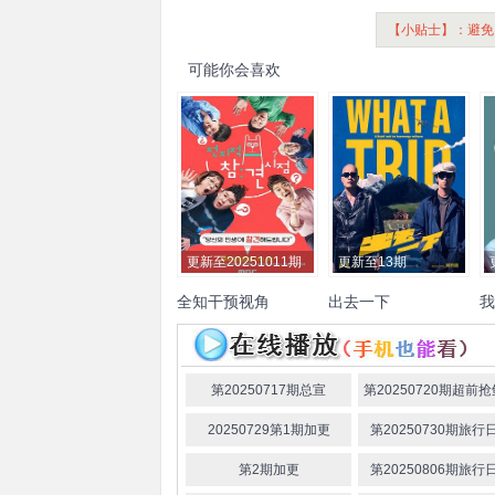
【小贴士】：避免
可能你会喜欢
更新至20251011期
更新至13期
全知干预视角
出去一下
我
李英子
金生珉
全炫茂
宋
陈柏霖
黄宣
叶舒华
许光
申
恩伊
汉
桂纶镁
新田真剑佑
草
建
野大成
第20250717期总宣
第20250720期超前
20250729第1期加更
第20250730期旅行
第2期加更
第20250806期旅行