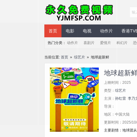
永久免费视频
首页
电影
电视
动作片
香港TV
热门分类：
动作片
喜剧片
爱情片
科幻片
恐
当前位置:
首页
»
综艺片
» 地球超新鲜
地球超新
上映时间：2025
类型：
综艺片
主演：
孙红雷
李乃
导演：
地区：中国大陆
更新时间：2025/10/1
主要剧情：地球团从