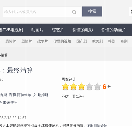
港TVB电视剧
动画片
综艺片
你懂的电影
你懂的动画片
片
恐怖片
剧情片
战争片
你懂的视频
国产剧
欧美剧
韩剧
泰剧
终清算
8：最终清算
网友评价
25
6
分
克鲁斯
海莉·阿特维尔
文·瑞姆斯
不妨一看(1评)
托弗·麦奎里
8/18 22:14:57
级人工智能智体即将引爆全球核弹危机，把世界推向毁...
详细剧情介绍