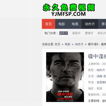
永久免费视频
首页
电影
电视
动作片
香
热门分类：
动作片
喜剧片
爱情片
科幻
当前位置:
首页
»
电影
»
动作片
» 碟中谍8：最
碟中谍
上映时间：20
类型：
动作片
主演：
汤姆·
导演：
克里斯
地区：美国
更新时间：2025/
主要剧情：超