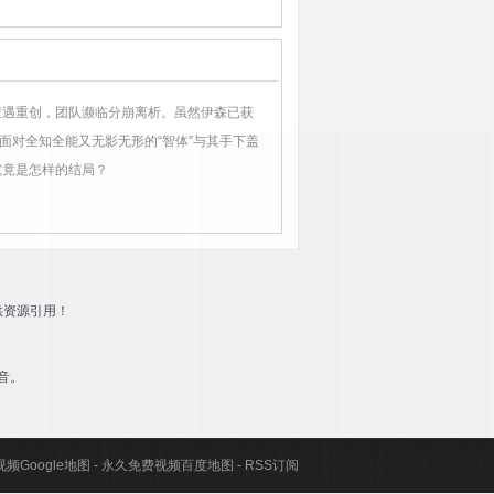
中遭遇重创，团队濒临分崩离析。虽然伊森已获
面对全知全能又无影无形的“智体”与其手下盖
究竟是怎样的结局？
供资源引用！
音。
频Google地图
-
永久免费视频百度地图
-
RSS订阅