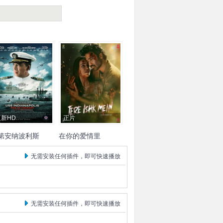
更新HD
正片
第安纳波利斯
在你的爱情里
：勇者无惧
古拉斯·凯奇
汤姆·塞兹
丹努什
克里蒂·萨农
无需安装任何插件，即可快速播放
尔
托马斯·简
马特·兰特
Sushil
Dahiya
詹姆斯·瑞马尔
布莱恩·
莱斯列
艾米丽·坦南特
当·思格特·米勒
柯迪·沃
无需安装任何插件，即可快速播放
竹内东