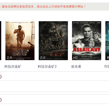
：避免当前网址更改而丢失，请点击右上方绿色字体免费看片网址！
正片
正片
HD
科拉尔金矿
科拉尔金矿2
攻击者
印
号
李
Yash
Srinidhi
Shetty
亚什
桑杰·达特
斯里尼迪·
卡斯帕·范·迪恩
波比·迪瓦
尼
Ramachandra
Raju
谢蒂
米尔扎·奥韦斯·阿拉
伊
杰夫·法赫
查德·迈克尔·
摩
Archana
Jois
Anant
Nag
姆
莱薇娜·谭登
阿南特·纳
墨瑞
詹妮佛·温格尔
尔
Vasishta
N.
Simha
阿丘特
格
普拉卡什·拉贾
阿卡纳·
Angela
Dixon
Niki
普
·库马尔
Srinivasa
Murthy
乔伊斯
拉梅什·英迪拉
拉
Spiridakos
Spencer
亚
Balakrishna
姆昌德拉·拉祖
维奈·比达
Collings
Jacob
Katsman
克
Lakshmipathi
Ramesh
帕
阿丘特·库马尔
马拉维
Sharon
Mahlangu