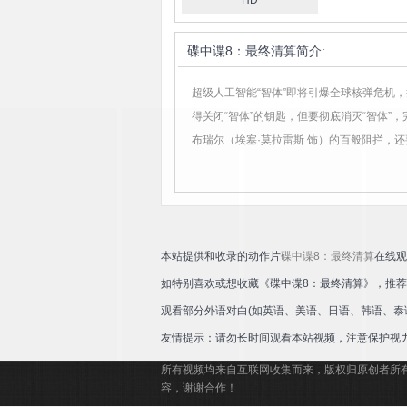
HD
碟中谍8：最终清算
简介:
超级人工智能“智体”即将引爆全球核弹危机
得关闭“智体”的钥匙，但要彻底消灭“智体”
布瑞尔（埃塞·莫拉雷斯 饰）的百般阻拦，
本站提供和收录的动作片
碟中谍8：最终清算
在线观
如特别喜欢或想收藏《碟中谍8：最终清算》，推
观看部分外语对白(如英语、美语、日语、韩语、泰
友情提示：请勿长时间观看本站视频，注意保护视
所有视频均来自互联网收集而来，版权归原创者所
容，谢谢合作！