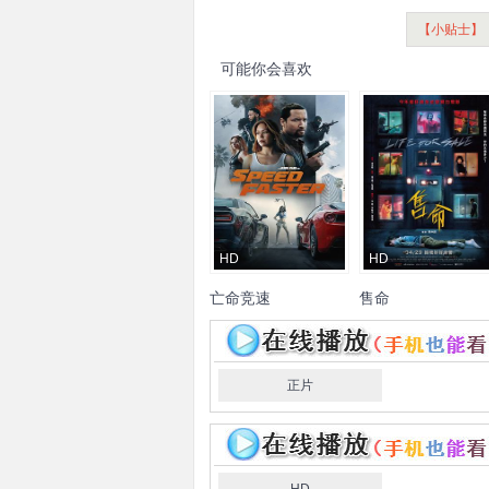
【小贴士】
可能你会喜欢
HD
HD
亡命竞速
售命
朱迪·阮
Jason·Park
傅孟柏
曾之乔
蔡淑臻
Christopher·Deon
铭忠
孙兴
Luka·Dingess
正片
Brandon·Dunlap
Nadia·Adelay
Oscar·Rockwell