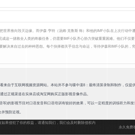
Indhira
Harish
Rai
卡·阿维纳什
拉奥·拉梅什
Dinesh
Mangaluru
B·S·阿维纳什
T·S·那伽巴
Ayyappa
P.
Sharma
拉纳
Krishnappa
乔伊·波德拉
，把世界推向毁灭边缘。而伊森·亨特（汤姆·克鲁斯 饰）和他的IMF小队在上次行动
尼
T·S·那伽巴拉纳
特曼娜
，完成这一拯救全人类的终极任务，仍需要IMF小队齐心协力突破重重困难。他们不仅要
·芭
还要解决来自过去的种种恩怨。每个抉择都关乎信念与命运，等待伊森和IMF小队的，
看来自于互联网视频资源网站。本站并不参与碟中谍8：最终清算录制和制作，仅提
荐通过正规渠道在实体店或淘宝网购买正版影视音像作品。
语等)的影视节目对口语发音和口语培训有较好的效果，可以一定程度的训练听力和发
力并预防近视。
有如果侵犯了你的权益，请通知我们，我们会及时删除侵权内
永久免费视