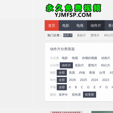
永久免费视频
首页
电影
电视
动作片
香
热门分类：
动作片
喜剧片
爱情片
科幻
动作片分类筛选
大分类:
电影
电视
你懂的视频
动画片
小分类:
动作片
喜剧片
爱情片
科幻片
地区:
全部
美国
内地
香港
台湾
大
年代:
全部
2026
2025
2024
2023
字母:
全部
A
B
C
D
E
F
G
级别:
按评分
按热度
按更新