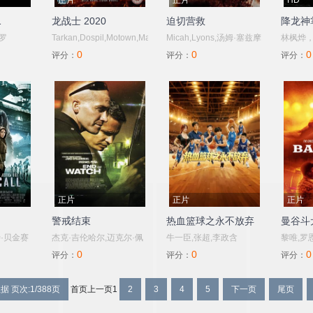
正片
正片
HD
1
龙战士 2020
迫切营救
降龙神
罗
Tarkan,Dospil,Motown,Maurice,Ruben,Pla,Dan,Sinclair,Antuone,Torb
Micah,Lyons,汤姆·塞兹摩
林枫烨
0
0
0
尔,格伦·莫肖
评分：
评分：
评分：
尔,Netty,Leach,Neal,McCoy,Jason,Pete
布鲁克·里昂
斯,Stephanie,Rhodes,'Big',Jack,Littl
正片
正片
正片
警戒结束
热血篮球之永不放弃
曼谷斗
特·贝金赛
杰克·吉伦哈尔,迈克尔·佩
牛一臣,张超,李政含
黎唯,罗
0
0
0
布莱恩·科
纳,安娜·肯德里克,亚美莉
格,Bear,
评分：
评分：
评分：
德拜因,
卡·费雷拉,弗兰克·格里罗
赵,李威尹,
据 页次:1/388页
首页
上一页
1
2
3
4
5
下一页
尾页
斯·麦克格