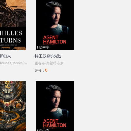
HD中字
斯归来
特工汉密尔顿2
ounas,Jannis,Sky,C.,Dan,Kristina,Lafser,
雅各布·奥福特布罗
0
德贝特
评分：