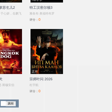
HD中字
掌苏乞儿2
特工汉密尔顿3
ert
，于心妍，岳鹏飞
雅各布·奥福特布罗
0
评分：
r,Kennedy,
e,Swayde,McCoy,Alison,Paige,Patterson,Molly,Routzon,Joshua,Passmore,Raymond,
正片
犬
宗师叶问 2026
恩·斯穆安伯
杜宇航
0
Williams
评分：