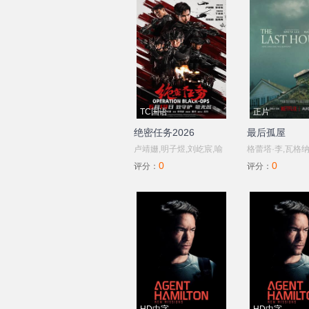
TC国语
正片
绝密任务2026
最后孤屋
卢靖姗,明子煜,刘屹宸,喻
格蕾塔·李,瓦格纳
0
0
亢,蒋璐霞,周惠林,陶慧敏,
德·爱德华兹,刘易
评分：
评分：
张溯哲,高曙光,曹操,屈菁
奥黛丽·安德森,
菁,余文乐,于晓光,于文文,
温,陶妮·丰塔纳,
朱庭辰,褚旭,王若麟,常丹
奥利弗·亨利·阿
丹,叶彤,亮月儿,尚馨,朱烁
列·钟,费莉西蒂·
燃,潘羞月,王飞斐,金丽慧
恩,Riley,Chung
子,凡尼达·宾蒂·伊姆兰,杰
诺亚·亚历山大·
布,Keno
斯基