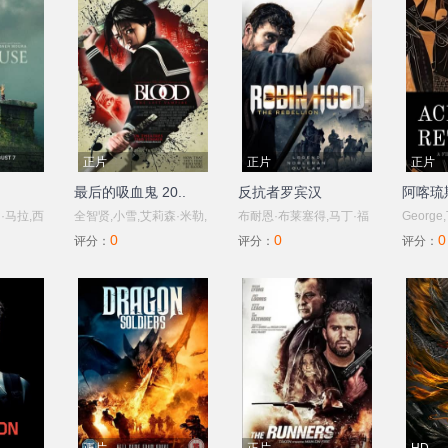
正片
正片
正片
最后的吸血鬼 20..
反抗者罗宾汉
阿喀琉
·马拉,西
全智贤,小雪,艾莉森·米勒,
布耐恩·布莱塞得,马丁·福
George,T
0
0
0
斯·古迪,
玛歇娜·卢莎,约翰·约瑟夫·
特,克里斯蒂安·奈恩
鲁迪·莱
评分：
评分：
评分：
南希·鲍德
菲尔德,仓田保昭
杰德·奥金,
诺德,加百
鲍
,艾玛·霍,
索斯诺夫