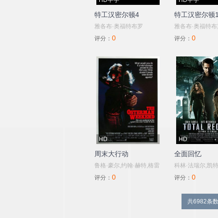
HD中字
HD中字
特工汉密尔顿4
特工汉密尔顿
雅各布·奥福特布罗
雅各布·奥福特布
0
0
评分：
评分：
HD
HD
周末大行动
全面回忆
鲁格·豪尔,约翰·赫特,格雷
科林·法瑞尔,凯
0
0
格·T·尼尔森,伯特·兰卡斯
尔,杰西卡·贝尔,
评分：
评分：
特
兰斯顿,博基姆·伍
比尔·奈伊,约翰·
共6982条数
伊桑·霍克,詹姆