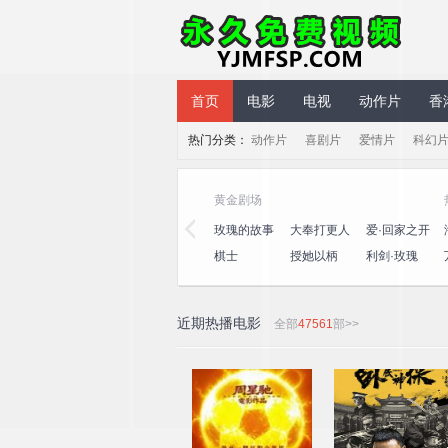
永久免费视频
首页
电影
电视
动作片
香
热门分类：
动作片
喜剧片
爱情片
科幻
黄金剧场
玫瑰的故事
大奉打更人
爱·回家之开
心速递
棋士
授她以柄
利剑·玫瑰
近期热播电影
全部
47561
部>>