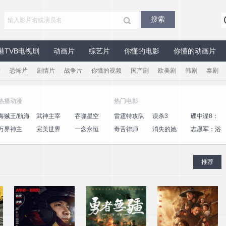
港TVB电视剧
动画片
综艺片
你懂的电影
你懂的动画片
片
恐怖片
剧情片
战争片
你懂的视频
国产剧
欧美剧
韩剧
泰剧
热播动漫
热门电影
海贼王/航海
武神主宰
吞噬星空
雷霆特攻队
误杀3
碟中谍8：
王
最终清算
万界神主
完美世界
一念永恒
毒舌律师
消失的她
志愿军：浴
血和平
推荐