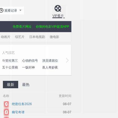
观看记录
VIP看片
免费看片网址
你懂的电影VIP超清APP
动画片
综艺片
日本电视剧
微电影
人气综艺
斗笑社第三
心动的信号
演员请就位
季
第八季
第三季
五十公里桃
一饭封神
喜人奇妙夜
花坞4
2
最新
最热
名称
更新时间
绝密任务2026
08-07
幽宅奇谭
08-07