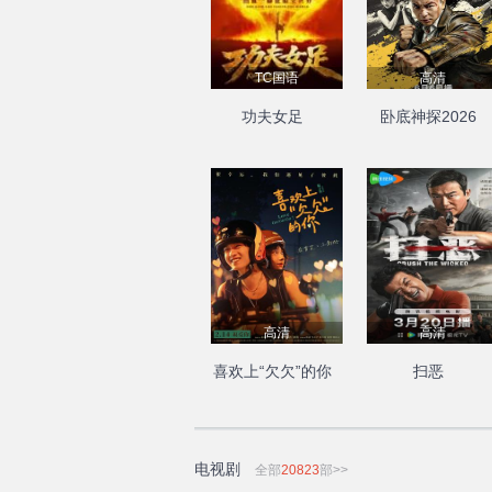
TC国语
高清
功夫女足
卧底神探2026
高清
高清
喜欢上“欠欠”的你
扫恶
电视剧
全部
20823
部>>