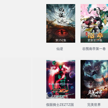
第152集
更新至16集
仙逆
谷围南亭第一卷
更新至46集
第281集
假面骑士ZEZTZ国
完美世界