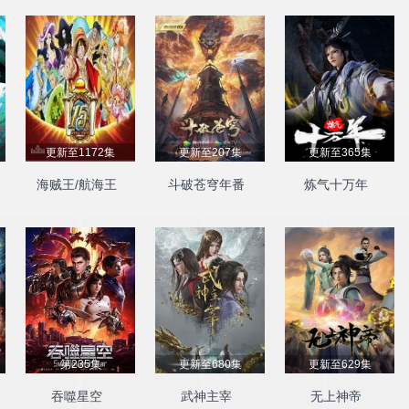
更新至1172集
更新至207集
更新至365集
海贼王/航海王
斗破苍穹年番
炼气十万年
第235集
更新至680集
更新至629集
吞噬星空
武神主宰
无上神帝