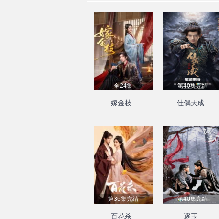
全24集
第40集完结
嫁金枝
佳偶天成
第36集完结
第40集完结
百花杀
逐玉