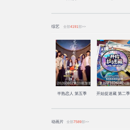
综艺
全部
4191
部>>
20260807第10期加更下
更新至20260424期
半熟恋人 第五季
开始捉迷藏 第二季
动画片
全部
7589
部>>