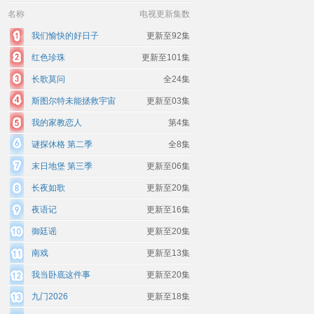
名称
电视更新集数
我们愉快的好日子
更新至92集
红色珍珠
更新至101集
长歌莫问
全24集
斯图尔特未能拯救宇宙
更新至03集
我的家教恋人
第4集
谜探休格 第二季
全8集
末日地堡 第三季
更新至06集
长夜如歌
更新至20集
夜语记
更新至16集
御廷谣
更新至20集
南戏
更新至13集
我当卧底这件事
更新至20集
九门2026
更新至18集