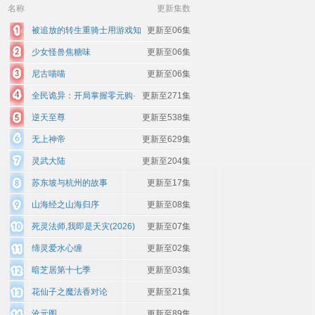
名称
更新集数
被追放的转生重骑士用游戏知
更新至06集
识开无双
少女怪兽焦糖味
更新至06集
尼古喵喵
更新至06集
全民诡异：开局掌握零元购·
更新至271集
动态漫画
逆天至尊
更新至538集
无上神帝
更新至629集
灵武大陆
更新至204集
苏东坡与杭州的故事
更新至17集
山海经之山海归序
更新至08集
死灵法师,我即是天灾(2026)
更新至07集
缔灵爱水心缠
更新至02集
暗芝居第十七季
更新至03集
花仙子之魔法香对论
更新至21集
沧元图
更新至89集