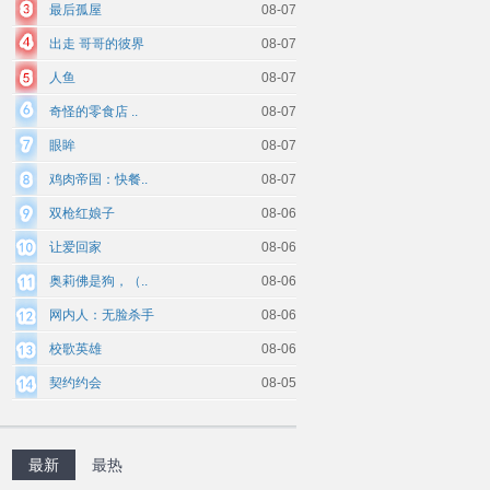
最后孤屋
08-07
出走 哥哥的彼界
08-07
人鱼
08-07
奇怪的零食店 ..
08-07
眼眸
08-07
鸡肉帝国：快餐..
08-07
双枪红娘子
08-06
让爱回家
08-06
奥莉佛是狗，（..
08-06
网内人：无脸杀手
08-06
校歌英雄
08-06
契约约会
08-05
最新
最热