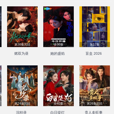
第30集完结
全30集
第12集
燃双为昼
她的盛焰
盲盒 2026
第24集完结
全40集
第26集完结
浣纱录
白日提灯
贵人多旺事