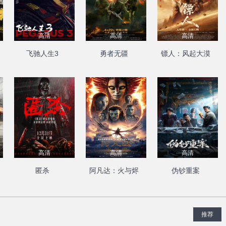
高清
高清
高清
飞驰人生3
勇者无疆
镖人：风起大漠
高清
高清
高清
匿杀
阿凡达：火与烬
伪钞重案
推荐